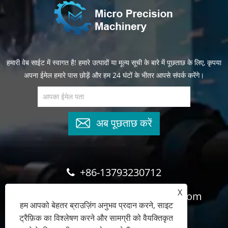
हमारी वेब साईट में स्वागत है! हमारे उत्पादों या मूल्य सूची के बारे में पूछताछ के लिए, कृपया
अपना ईमेल हमारे पास छोड़ें और हम 24 घंटों के भीतर आपसे संपर्क करेंगे।
अब पूछताछ करें
+86-13793230712
X
cyndee@wghydrauliccylinder.com
हम आपको बेहतर ब्राउज़िंग अनुभव प्रदान करने, साइट
ट्रैफ़िक का विश्लेषण करने और सामग्री को वैयक्तिकृत