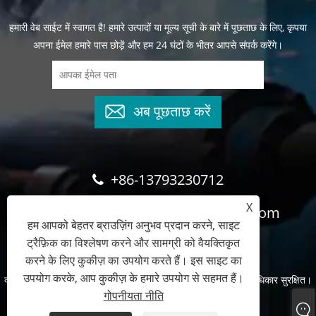
हमारी वेब साईट में स्वागत है! हमारे उत्पादों या मूल्य सूची के बारे में पूछताछ के लिए, कृपया
अपना ईमेल हमारे पास छोड़ें और हम 24 घंटों के भीतर आपसे संपर्क करेंगे।
अब पूछताछ करें
+86-13793230712
X
cyndee@wghydrauliccylinder.com
हम आपको बेहतर ब्राउज़िंग अनुभव प्रदान करने, साइट
ट्रैफ़िक का विश्लेषण करने और सामग्री को वैयक्तिकृत
करने के लिए कुकीज़ का उपयोग करते हैं। इस साइट का
उपयोग करके, आप कुकीज़ के हमारे उपयोग से सहमत हैं।
कॉपीराइट © 2024 क़िंगदाओ माइक्रो प्रिसिजन मशीनरी कं, लिमिटेड सर्वाधिकार सुरक्षित।
गोपनीयता नीति
Links
Sitemap
RSS
XML
गोपनीयता नीति